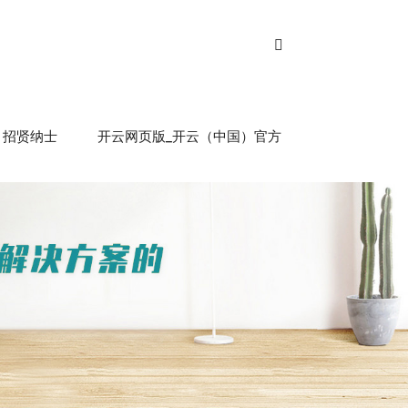
招贤纳士
开云网页版_开云（中国）官方