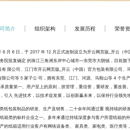
司简介
|
组织架构
|
发展历程
|
荣誉
 6 月 6 日，于 2017 年 12 月正式改制设立为开云网页版_开
务院批复确定 的珠江三角洲东岸中心城市—东莞市大朗镇，目前旗
装有 限公司、江门市开云网页版_开云（中国）官方包装有限公司、
限公司等 5 家子公 司，拥有东莞、江门、河源、马鞍山等 4 个
司一贯秉承质量第一、用户至上的原则，抓管理，重信誉，重研发，重改
，引入 先进技术，以技术促发展，以创新赢未来，以保持行业领先
的各类纸包装制品的研发、生产及销售，二十余年间通过重 视持续的
纸箱类的标杆企业之一。多年来通过持续深度参与客户所需纸箱的外
产的纸箱适用行业客户有网络设备类、 家具类、家电类、医疗类等