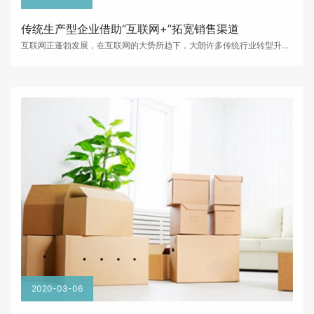
传统生产型企业借助“互联网+”拓宽销售渠道
互联网正蓬勃发展，在互联网的大势所趋下，大朗许多传统行业转型升级，实现实体与“互联网+”的结合。记者在今天（9月7日）在采访中获悉，目前开云网页版_开云（中国）官方网店已上线，这标志着该企...
2020-03-06