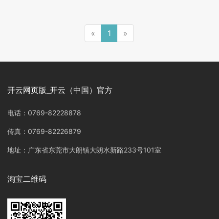
«
1
»
开云网页版_开云（中国）官方
电话：0769-82228878
传真：0769-82226879
地址：广东省东莞市大朗镇大朗水新路233号101室
淘宝二维码