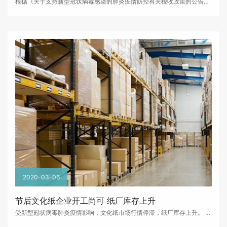
根据《关于支持新型冠状病毒感染的肺炎疫情防控有关税收政策的公告》（财政部 税务总局公告2020年第8号）相关要求，工信部确定了疫情防控重点保障物资清单中医疗应急保障物资的具体范围，形成疫情防控...
2020-03-06
节后文化纸企业开工尚可 纸厂库存上升
受新型冠状病毒肺炎疫情影响，文化纸市场行情停滞，纸厂库存上升。 纸厂开工情况 国内主要的铜版纸生产商有APP、晨鸣纸业、太阳纸业、华泰纸业、UPM以及王子纸业，这六家生产商的总产能占国内...