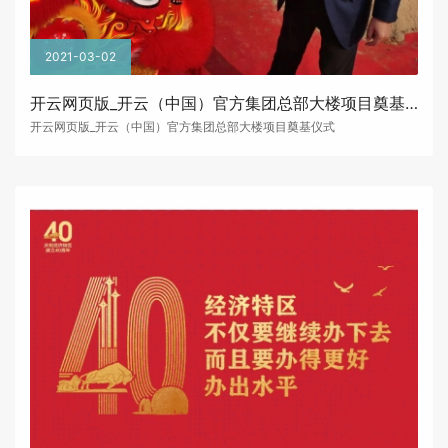
2021-03-02
开云网页版_开云（中国）官方集团总部大楼项目奠基仪式
开云网页版_开云（中国）官方集团总部大楼项目奠基仪式