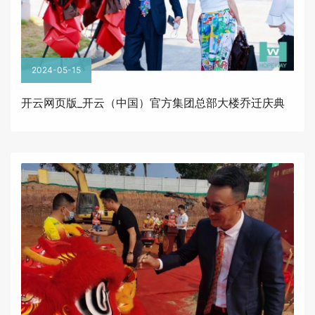
2024-05-15
开云网页版_开云（中国）官方集团总部大楼乔迁庆典