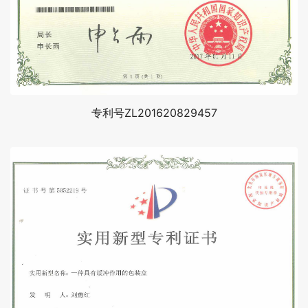
专利号ZL201620829457