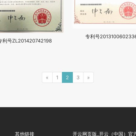
专利号201310060233
专利号ZL201420742198
«
1
2
3
»
其他链接
开云网页版_开云（中国）官