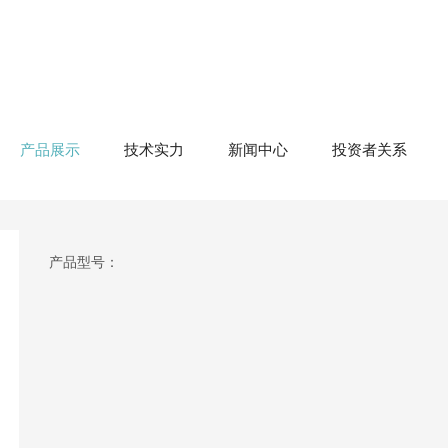
产品展示
技术实力
新闻中心
投资者关系
产品型号：