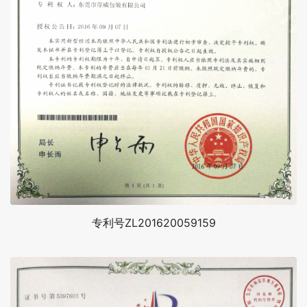
专利号ZL201620059159