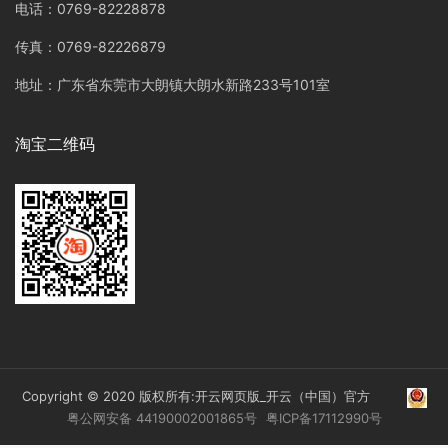
电话：0769-82228878
传真：0769-82226879
地址：广东省东莞市大朗镇大朗水新路233号101室
淘宝二维码
Copyright © 2020 版权所有:开云网页版_开云（中国）官方
粤公网安备 44190002001865号
粤ICP备17112990号