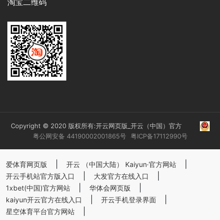
淘宝二维码
Copyright © 2020 版权所有:开云网页版_开云（中国）官方
粤公网安备 44190002001865号
粤ICP备17112990号
|
|
爱体育网页版
开云 （中国大陆） Kaiyun·官方网站
|
|
开云手机站官方版入口
大发官方在线入口
|
|
1xbet(中国)官方网站
华体会网页版
|
|
kaiyun开云官方在线入口
开云手机登录界面
|
星空体育平台官方网站