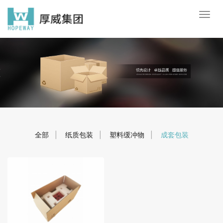
全部
|
纸质包装
|
塑料缓冲物
|
成套包装