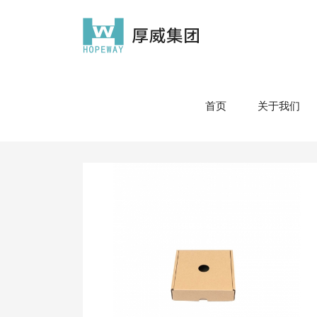
首页
关于我们