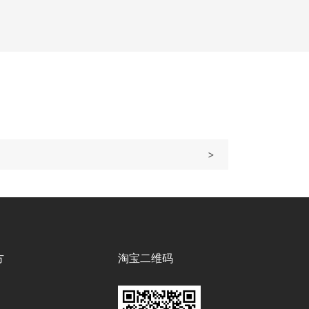
>
方
淘宝二维码